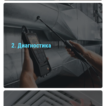
Диагностика
Диагностика систем вентиляции и
кондиционирования производится при помощи
специальной аппаратуры высокой точности. Анализ
полученных данных позволяет составить план работ,
согласовать график обслуживания с заказчиком и
определить стоимость сотрудничества. Наши
Диагностика
специалисты не упускают ни одной детали при
диагностике, что гарантирует качественное
сервисное обслуживание.
Ежеквартальное обслуживание