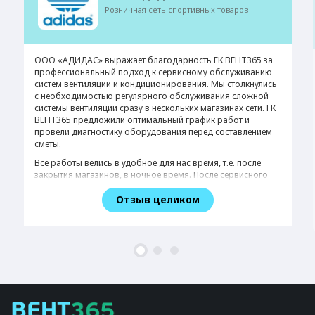
Розничная сеть спортивных товаров
ООО «АДИДАС» выражает благодарность ГК ВЕНТ365 за
профессиональный подход к сервисному обслуживанию
систем вентиляции и кондиционирования. Мы столкнулись
с необходимостью регулярного обслуживания сложной
системы вентиляции сразу в нескольких магазинах сети. ГК
ВЕНТ365 предложили оптимальный график работ и
провели диагностику оборудования перед составлением
сметы.
Все работы велись в удобное для нас время, т.е. после
закрытия магазинов, в ночное время. После сервисного
осмотра и настройки выросла производительность
оборудования и улучшился микроклимат в помещении с
большой проходимостью.
Также специалисты ГК ВЕНТ365 произвели качественную
очистку воздуховодов от пыли, что также оказало
положительное влияние на работу вентиляции.
ООО «АДИДАС» рекомендует ГК ВЕНТ365 в качестве
надежного партнера по сервисному обслуживанию
вентиляции и систем кондиционирования.