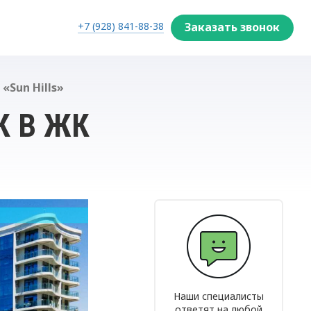
+7 (928) 841-88-38
Заказать звонок
Найти
«Sun Hills»
К В ЖК
Наши специалисты
ответят на любой