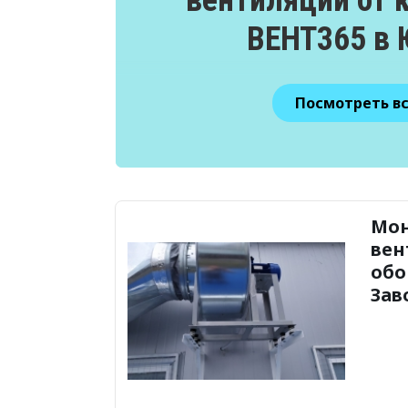
ВЕНТ365 в
Посмотреть в
Мо
вен
обо
Зав
мет
изд