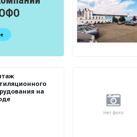
 ЮФО
се
нтаж
тиляционного
рудования на
оде
аллопластиковых
елий